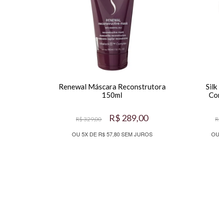
Renewal Máscara Reconstrutora
Sil
150ml
Co
R$ 289,00
R$ 329,00
R
OU 5X DE R$ 57,80 SEM JUROS
OU