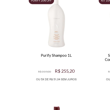
Purify Shampoo 1L
S
Co
R$ 255,20
R$ 319,00
R
OU 5X DE R$ 51,04 SEM JUROS
OU