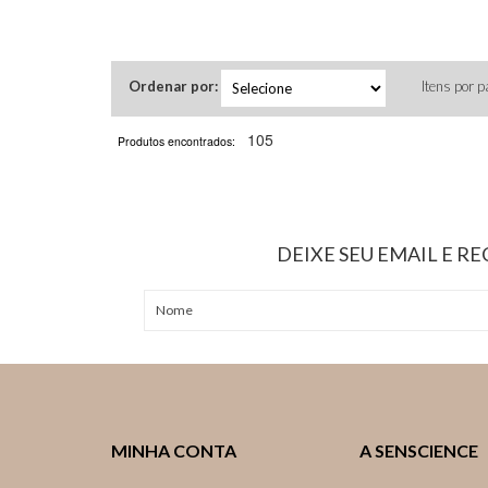
Ordenar por:
Itens por p
105
Produtos encontrados:
DEIXE SEU EMAIL E R
MINHA CONTA
A SENSCIENCE
Meus Pedidos
Quem Somos