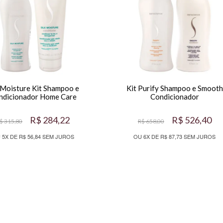
k Moisture Kit Shampoo e
Kit Purify Shampoo e Smooth
ndicionador Home Care
Condicionador
R$ 284,22
R$ 526,40
$ 315,80
R$ 658,00
 5X DE R$ 56,84 SEM JUROS
OU 6X DE R$ 87,73 SEM JUROS
1
2
3
4
5