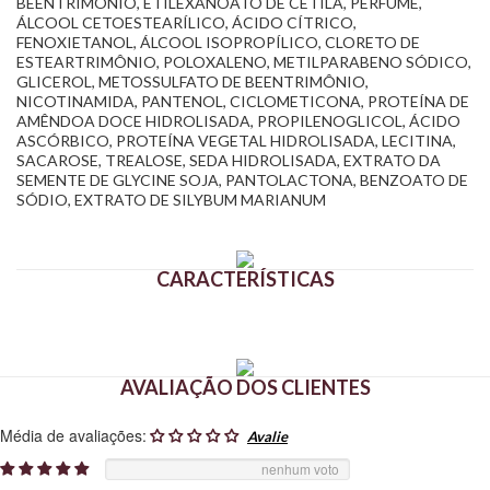
BEENTRIMÔNIO, ETILEXANOATO DE CETILA, PERFUME,
ÁLCOOL CETOESTEARÍLICO, ÁCIDO CÍTRICO,
FENOXIETANOL, ÁLCOOL ISOPROPÍLICO, CLORETO DE
ESTEARTRIMÔNIO, POLOXALENO, METILPARABENO SÓDICO,
GLICEROL, METOSSULFATO DE BEENTRIMÔNIO,
NICOTINAMIDA, PANTENOL, CICLOMETICONA, PROTEÍNA DE
AMÊNDOA DOCE HIDROLISADA, PROPILENOGLICOL, ÁCIDO
ASCÓRBICO, PROTEÍNA VEGETAL HIDROLISADA, LECITINA,
SACAROSE, TREALOSE, SEDA HIDROLISADA, EXTRATO DA
SEMENTE DE GLYCINE SOJA, PANTOLACTONA, BENZOATO DE
SÓDIO, EXTRATO DE SILYBUM MARIANUM
CARACTERÍSTICAS
AVALIAÇÃO DOS CLIENTES
Média de avaliações:
nenhum voto