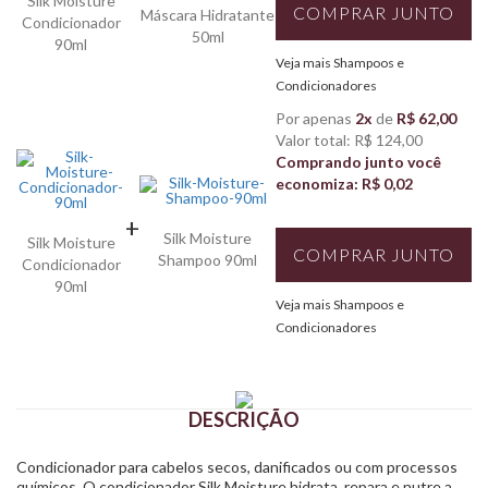
Silk Moisture
COMPRAR JUNTO
Máscara Hidratante
Condicionador
50ml
90ml
Veja mais Shampoos e
Condicionadores
Por apenas
2x
de
R$ 62,00
Valor total: R$ 124,00
Comprando junto você
economiza: R$ 0,02
+
Silk Moisture
Silk Moisture
COMPRAR JUNTO
Shampoo 90ml
Condicionador
90ml
Veja mais Shampoos e
Condicionadores
DESCRIÇÃO
Condicionador para cabelos secos, danificados ou com processos
químicos. O condicionador Silk Moisture hidrata, repara e nutre a