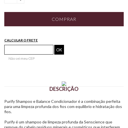
COMPRAR
CALCULAR O FRETE
Não sei meu CEP
DESCRIÇÃO
Purify Shampoo e Balance Condicionador é a combinação perfeita
para uma limpeza profunda dos fios com equilíbrio e hidratação dos
fios.
Purify é um shampoo de limpeza profunda da Senscience que
remove do cabelo resíduos minerais e cosméticos que interferem