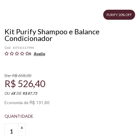
PURIFY 20% OFF
Kit Purify Shampoo e Balance
Condicionador
Cod:
KIT310117994
0
De:
R$ 658,00
R$ 526,40
OU
DE
X
6
R$ 87,73
R$ 131,60
Economia de
+
-