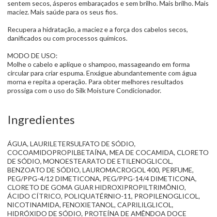
sentem secos, ásperos embaraçados e sem brilho. Mais brilho. Mais
maciez. Mais saúde para os seus fios.
Recupera a hidratação, a maciez e a força dos cabelos secos,
danificados ou com processos químicos.
MODO DE USO:
Molhe o cabelo e aplique o shampoo, massageando em forma
circular para criar espuma. Enxágue abundantemente com água
morna e repita a operação. Para obter melhores resultados
prossiga com o uso do Silk Moisture Condicionador.
Ingredientes
ÁGUA, LAURILETERSULFATO DE SÓDIO,
COCOAMIDOPROPILBETAÍNA, MEA DE COCAMIDA, CLORETO
DE SÓDIO, MONOESTEARATO DE ETILENOGLICOL,
BENZOATO DE SÓDIO, LAUROMACROGOL 400, PERFUME,
PEG/PPG-4/12 DIMETICONA, PEG/PPG-14/4 DIMETICONA,
CLORETO DE GOMA GUAR HIDROXIPROPILTRIMÔNIO,
ÁCIDO CÍTRICO, POLIQUATÉRNIO-11, PROPILENOGLICOL,
NICOTINAMIDA, FENOXIETANOL, CAPRILILGLICOL,
HIDRÓXIDO DE SÓDIO, PROTEÍNA DE AMÊNDOA DOCE