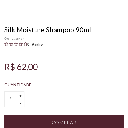
Silk Moisture Shampoo 90ml
Cod:
2736439
0
R$ 62,00
+
-
COMPRAR