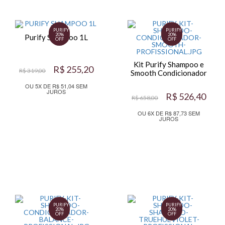
PURIFY
PURIFY
20%
20%
Purify Shampoo 1L
OFF
OFF
Kit Purify Shampoo e
R$ 255,20
R$ 319,00
Smooth Condicionador
OU 5X DE R$ 51,04 SEM
JUROS
R$ 526,40
R$ 658,00
OU 6X DE R$ 87,73 SEM
JUROS
PURIFY
PURIFY
20%
20%
OFF
OFF