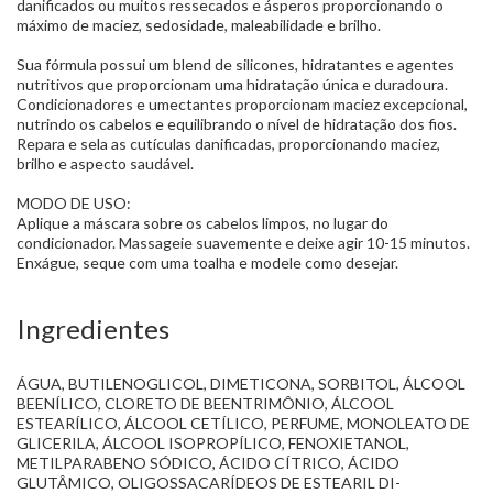
danificados ou muitos ressecados e ásperos proporcionando o
máximo de maciez, sedosidade, maleabilidade e brilho.
Sua fórmula possui um blend de silicones, hidratantes e agentes
nutritivos que proporcionam uma hidratação única e duradoura.
Condicionadores e umectantes proporcionam maciez excepcional,
nutrindo os cabelos e equilibrando o nível de hidratação dos fios.
Repara e sela as cutículas danificadas, proporcionando maciez,
brilho e aspecto saudável.
MODO DE USO:
Aplique a máscara sobre os cabelos limpos, no lugar do
condicionador. Massageie suavemente e deixe agir 10-15 minutos.
Enxágue, seque com uma toalha e modele como desejar.
Ingredientes
ÁGUA, BUTILENOGLICOL, DIMETICONA, SORBITOL, ÁLCOOL
BEENÍLICO, CLORETO DE BEENTRIMÔNIO, ÁLCOOL
ESTEARÍLICO, ÁLCOOL CETÍLICO, PERFUME, MONOLEATO DE
GLICERILA, ÁLCOOL ISOPROPÍLICO, FENOXIETANOL,
METILPARABENO SÓDICO, ÁCIDO CÍTRICO, ÁCIDO
GLUTÂMICO, OLIGOSSACARÍDEOS DE ESTEARIL DI-