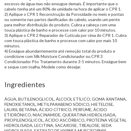
excesso de água mas não enxugue demais. É importante que o
cabelo tenha até um 80% de umidade na hora de aplicar o CPR 1.
2) Aplique o CPR 1 Reconstrução da Porosidade no meio e pontas
ou somente nas partes danificadas do cabelo, usando um pente
para melhor distribuição do produto. Cubra a cabeça com uma
touca plástica de banho e processe com calor por 10 minutos.
3) Aplique o CPR 2 Reparador de Cutícula por cima do CPR 1. Cubra
com touca plástica de banho e processe com calor por mais 10
minutos.
4) Enxágue abundantemente até remoção total do produto e
condicione com Silk Moisture Condicionador ou CPR 3
Condicionador Pós Tratamento durante 3-5 minutos. Enxágue bem
e seque com toalha. Modele como desejar.
Ingredientes
ÁGUA, BUTILENOGLICOL, ÁLCOOL ETÍLICO, GOMA XANTANA,
FENOXIETANOL, METILPARABENO SÓDICO, HIETELOSE,
LAURIL BETAÍNA, ÁCIDO CÍTRICO, PERFUME, ÁCIDO
ETIDRÔNICO, NIACINAMIDE, QUERATINA HIDROLISADA,
PROPILENOGLICOL, ÁCIDO ASCÓRBICO, PROTEÍNA VEGETAL
HIDROLISADA, LECITINA, SACAROSE, TREALOSE, SEDA
HIDROLISADA, EXTRATO DE HYPNEA MUSCIFORMIS,