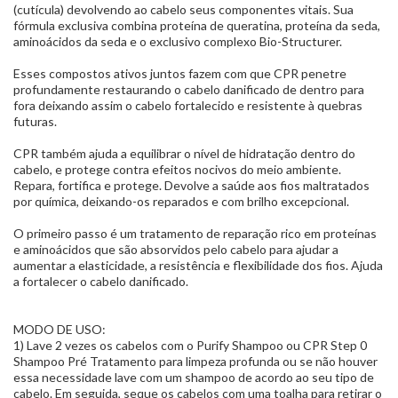
(cutícula) devolvendo ao cabelo seus componentes vitais. Sua
fórmula exclusiva combina proteína de queratina, proteína da seda,
aminoácidos da seda e o exclusivo complexo Bio-Structurer.
Esses compostos ativos juntos fazem com que CPR penetre
profundamente restaurando o cabelo danificado de dentro para
fora deixando assim o cabelo fortalecido e resistente à quebras
futuras.
CPR também ajuda a equilibrar o nível de hidratação dentro do
cabelo, e protege contra efeitos nocivos do meio ambiente.
Repara, fortifica e protege. Devolve a saúde aos fios maltratados
por química, deixando-os reparados e com brilho excepcional.
O primeiro passo é um tratamento de reparação rico em proteínas
e aminoácidos que são absorvidos pelo cabelo para ajudar a
aumentar a elasticidade, a resistência e flexibilidade dos fios. Ajuda
a fortalecer o cabelo danificado.
MODO DE USO:
1) Lave 2 vezes os cabelos com o Purify Shampoo ou CPR Step 0
Shampoo Pré Tratamento para limpeza profunda ou se não houver
essa necessidade lave com um shampoo de acordo ao seu tipo de
cabelo. Em seguida, seque os cabelos com uma toalha para retirar o