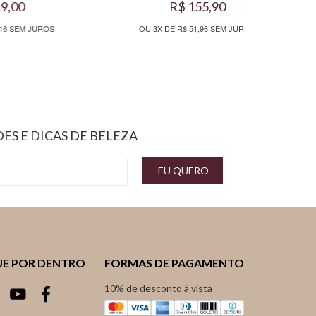
R$ 155,90
R$ 31
S
OU 3X DE R$ 51,96 SEM JUROS
OU 5X 
ES E DICAS DE BELEZA
EU QUERO
UE POR DENTRO
FORMAS DE PAGAMENTO
10% de desconto à vista