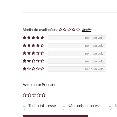
Média de avaliações:
nenhum voto
nenhum voto
nenhum voto
nenhum voto
nenhum voto
Avalie este Produto
Tenho interesse
Não tenho interesse
J