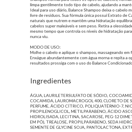
limpa gentilmente todo tipo de cabelo, ajudando a mante
Ideal para uso diário, Balance Shampoo deixa o cabelo m
livre de resíduos. Sua fórmula única possui Extrato de 
naturais que nutrem e mantêm uma hidratação equilibra
cabelos super maleáveis e sem peso. Retira a oleosidad
mesmo tempo que controla os níveis de hidratação par
nunca viu.
MODO DE USO:
Molhe o cabelo e aplique o shampoo, massageando em fo
Enxágue abundantemente com água morna e repita a op
resultados prossiga com o uso do Balance Condicionado
Ingredientes
ÁGUA, LAURILETERSULFATO DE SÓDIO, COCOAMI
COCAMIDA, LAUROMACROGOL 400, CLORETO DE S
PERFUME, ÁCIDO CÍTRICO, POLIQUATÉRNIO-7, N
PROPILENOGLICOL, METILPARABENO, ÁCIDO ASC
HIDROLISADA, LECITINA, SACAROSE, PEG-12 DIME
EM PÓ), TREALOSE, PROPILPARABENO, SEDA HIDR
SEMENTE DE GLYCINE SOJA, PANTOLACTONA, EX