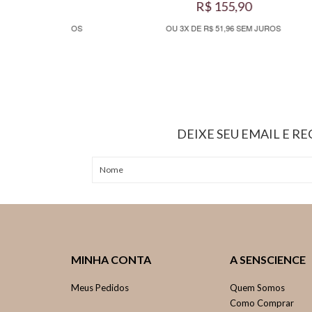
R$ 155,90
M JUROS
OU 3X DE R$ 51,96 SEM JUROS
DEIXE SEU EMAIL E R
MINHA CONTA
A SENSCIENCE
Meus Pedidos
Quem Somos
Como Comprar