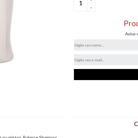
-
Prod
Avise-
C
is ou mistos. Balance Shampoo