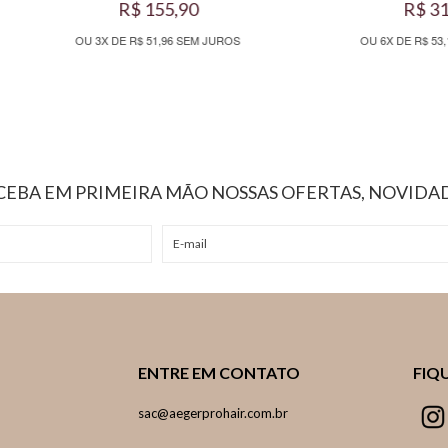
R$ 155,90
R$ 319,00
OU 3X DE R$ 51,96 SEM JUROS
OU 6X DE R$ 53,16 SEM JURO
ECEBA EM PRIMEIRA MÃO NOSSAS OFERTAS, NOVIDAD
ENTRE EM CONTATO
FIQ
sac@aegerprohair.com.br