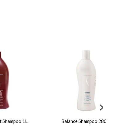
PURIFY 20%
1L
Balance Shampoo 280ml
Pur