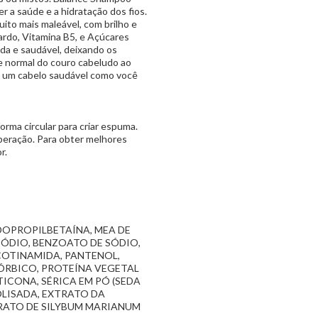
r a saúde e a hidratação dos fios.
uito mais maleável, com brilho e
Cardo, Vitamina B5, e Açúcares
da e saudável, deixando os
e normal do couro cabeludo ao
a um cabelo saudável como você
rma circular para criar espuma.
eração. Para obter melhores
r.
DOPROPILBETAÍNA, MEA DE
ÓDIO, BENZOATO DE SÓDIO,
ICOTINAMIDA, PANTENOL,
ÓRBICO, PROTEÍNA VEGETAL
TICONA, SÉRICA EM PÓ (SEDA
OLISADA, EXTRATO DA
TRATO DE SILYBUM MARIANUM