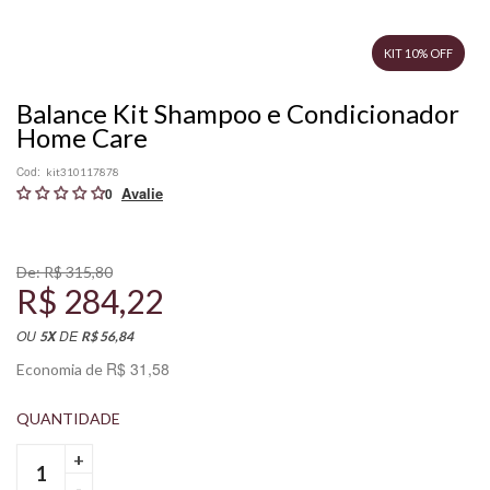
KIT 10% OFF
Balance Kit Shampoo e Condicionador
Home Care
Cod:
kit310117878
0
De:
R$ 315,80
R$ 284,22
OU
DE
X
5
R$ 56,84
R$ 31,58
Economia de
+
-